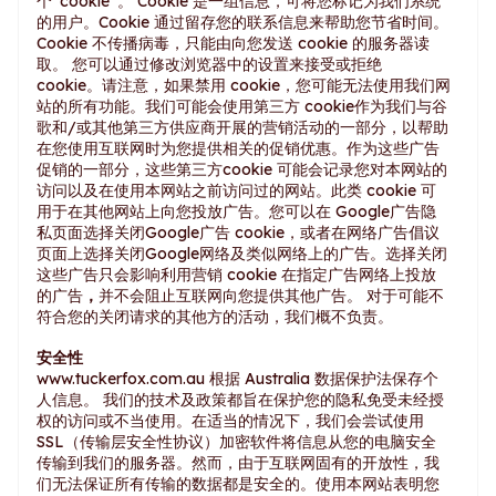
个“cookie”。 Cookie 是一组信息，可将您标记为我们系统
的用户。Cookie 通过留存您的联系信息来帮助您节省时间。
Cookie 不传播病毒，只能由向您发送 cookie 的服务器读
取。 您可以通过修改浏览器中的设置来接受或拒绝
cookie。请注意，如果禁用 cookie，您可能无法使用我们网
站的所有功能。我们可能会使用第三方 cookie作为我们与谷
歌和/或其他第三方供应商开展的营销活动的一部分，以帮助
在您使用互联网时为您提供相关的促销优惠。作为这些广告
促销的一部分，这些第三方cookie 可能会记录您对本网站的
访问以及在使用本网站之前访问过的网站。此类 cookie 可
用于在其他网站上向您投放广告。您可以在 Google广告隐
私页面选择关闭Google广告 cookie，或者在网络广告倡议
页面上选择关闭Google网络及类似网络上的广告。选择关闭
这些广告只会影响利用营销 cookie 在指定广告网络上投放
的广告
，
并不会阻止互联网向您提供其他广告。 对于可能不
符合您的关闭请求的其他方的活动，我们概不负责。
安全性
www.tuckerfox.com.au 根据 Australia 数据保护法保存个
人信息。 我们的技术及政策都旨在保护您的隐私免受未经授
权的访问或不当使用。在适当的情况下，我们会尝试使用
SSL（传输层安全性协议）加密软件将信息从您的电脑安全
传输到我们的服务器。然而，由于互联网固有的开放性，我
们无法保证所有传输的数据都是安全的。使用本网站表明您